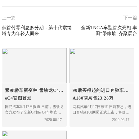
上一篇
下一篇
低首付零利息多分期，第十代索纳
全新TNGA车型首次亮相 丰
塔专为年轻人而来
田“擎家族”齐聚展台
紧凑轿车新变种 雪铁龙C4和
90后买得起的进口奔驰车
eC4官图首发
A180两厢售23.28万
网易汽车6月17日报道 日前，雪铁龙
网易汽车6月17日报道 日前获悉，进
官方发布了全新C4和e-C4车型官
口奔驰A180两厢正式上市，售价为
图。新车定位为紧凑型跨界掀背
23.28万，新车在外观内饰方面和现
2020-06-17
2020-06-17
车，并采用全新且独特的设计；新
款车型基本一致，主要减去了一些
车将提供电动版、柴油版、汽油版
配置，此外，在动力方面仍然搭载
多种动力。
了1.3T四缸发动机，但调低了参