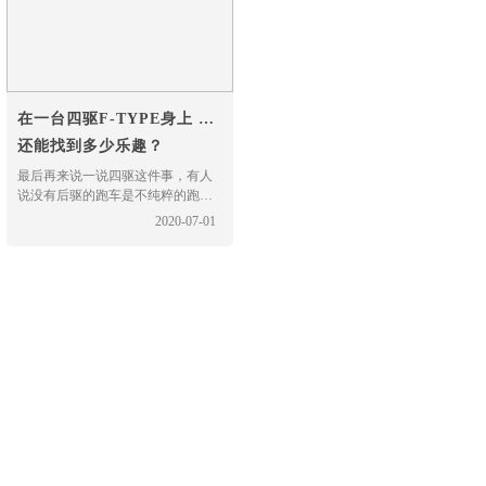
数。
在一台四驱F-TYPE身上 我
还能找到多少乐趣？
最后再来说一说四驱这件事，有人
说没有后驱的跑车是不纯粹的跑
车，毫无乐趣可言，但我认为捷豹
2020-07-01
F-TYPE正在极力将大家看似不好驾
驭的跑车变得更好开，更加平易近
人，试问即使你驾驶着一台大马力
的后驱跑车，但你又能有多少机会
去玩竞赛玩漂移？恐怕大多数场景
还是在公路上嘚瑟罢了，所以，我
认为现在的捷豹F-TYPE变的更易于
驾驶也更安全了，除此之外它给到
你的驾驶乐趣一点也不会少。