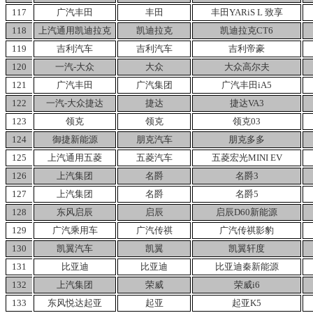
117
广汽丰田
丰田
丰田YARiS
L
致享
118
上汽通用凯迪拉克
凯迪拉克
凯迪拉克CT6
119
吉利汽车
吉利汽车
吉利帝豪
120
一汽-大众
大众
大众高尔夫
121
广汽丰田
广汽集团
广汽丰田iA5
122
一汽-大众捷达
捷达
捷达VA3
123
领克
领克
领克03
124
御捷新能源
朋克汽车
朋克多多
125
上汽通用五菱
五菱汽车
五菱宏光MINI
EV
126
上汽集团
名爵
名爵3
127
上汽集团
名爵
名爵5
128
东风启辰
启辰
启辰D60新能源
129
广汽乘用车
广汽传祺
广汽传祺影豹
130
凯翼汽车
凯翼
凯翼轩度
131
比亚迪
比亚迪
比亚迪秦新能源
132
上汽集团
荣威
荣威i6
133
东风悦达起亚
起亚
起亚K5