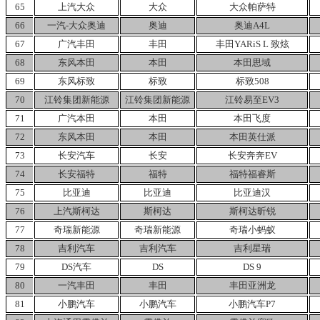
65
上汽大众
大众
大众帕萨特
66
一汽-大众奥迪
奥迪
奥迪A4L
67
广汽丰田
丰田
丰田YARiS
L
致炫
68
东风本田
本田
本田思域
69
东风标致
标致
标致508
70
江铃集团新能源
江铃集团新能源
江铃易至EV3
71
广汽本田
本田
本田飞度
72
东风本田
本田
本田英仕派
73
长安汽车
长安
长安奔奔EV
74
长安福特
福特
福特福睿斯
75
比亚迪
比亚迪
比亚迪汉
76
上汽斯柯达
斯柯达
斯柯达昕锐
77
奇瑞新能源
奇瑞新能源
奇瑞小蚂蚁
78
吉利汽车
吉利汽车
吉利星瑞
79
DS汽车
DS
DS
9
80
一汽丰田
丰田
丰田亚洲龙
81
小鹏汽车
小鹏汽车
小鹏汽车P7