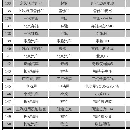
133
东风悦达起亚
起亚
起亚K3新能源
135
上汽通用雪佛兰
雪佛兰
雪佛兰畅巡
136
一汽丰田
丰田
丰田亚洲狮
137
北京奔驰
奔驰
奔驰A级AMG
138
一汽红旗
红旗
红旗H9
139
零跑汽车
零跑汽车
零跑S01
140
上汽通用雪佛兰
雪佛兰
雪佛兰科鲁泽
141
北京汽车
北京汽车
北京U7
142
奇瑞汽车
奇瑞
奇瑞艾瑞泽5
143
长安福特
福特
福特金牛座
144
广汽乘用车
广汽传祺
广汽传祺GA4
145
电动屋
电动屋
电动屋YOUNG光小新
146
小虎汽车
小虎
小虎FEV
147
长安福特
福特
福特蒙迪欧
148
上汽通用凯迪拉克
凯迪拉克
凯迪拉克CT4
149
长安福特
福特
福特福克斯
150
长城汽车
欧拉
欧拉黑猫