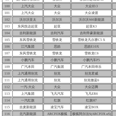
100
上汽大众
大众
大众ID.3
101
上汽大众
大众
大众凌渡
102
沃尔沃亚太
沃尔沃
沃尔沃S60新能源
103
东风悦达起亚
起亚
起亚K3
104
吉利新能源
吉利汽车
吉利帝豪新能源
105
东风雪铁龙
雪铁龙
雪铁龙凡尔赛C5
X
106
江汽集团
思皓
思皓E10X
107
东风雪铁龙
雪铁龙
雪铁龙C6
108
小鹏汽车
小鹏汽车
小鹏汽车P5
109
广汽本田
广汽集团
广汽本田绎乐
110
上汽通用别克
别克
别克君威
111
上汽通用别克
别克
别克微蓝6
112
一汽-大众
大众
大众迈腾
113
上汽集团
飞凡汽车
飞凡ER6
114
一汽红旗
红旗
红旗H7
115
吉麦新能源
凌宝汽车
凌宝BOX
116
北汽新能源
ARCFOX极狐
极狐阿尔法S(ARCFOX
αS)