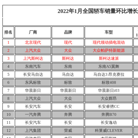
2022年1月全国轿车销量环比增
排名
厂商
品牌
车型
1
北京现代
现代
现代领动插电混动
2
上汽大众
大众
大众帕萨特新能源
3
上汽斯柯达
斯柯达
斯柯达速派
4
东南汽车
东南
东南A5翼舞
5
长安马自达
马自达
马自达3
昂克赛拉
6
东风标致
标致
标致408
7
华晨新日
华晨新日
华晨新日i03
8
上汽大众
大众
大众辉昂
9
长安汽车
长安
长安睿骋CC
10
一汽奔腾
奔腾
奔腾B70
11
长安汽车
长安
长安逸动
12
上汽集团
荣威
科莱威CLEVER