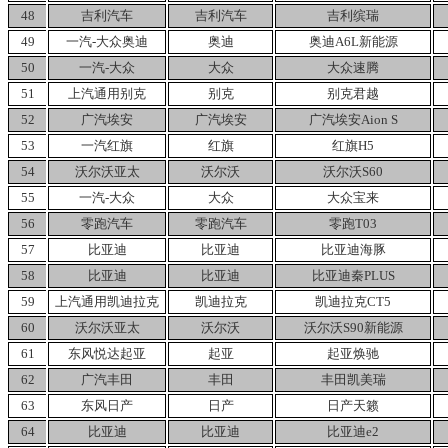
48
吉利汽车
吉利汽车
吉利缤瑞
49
一汽-大众奥迪
奥迪
奥迪A6L新能源
50
一汽-大众
大众
大众速腾
51
上汽通用别克
别克
别克君越
52
广汽埃安
广汽埃安
广汽埃安Aion
S
53
一汽红旗
红旗
红旗H5
54
沃尔沃亚太
沃尔沃
沃尔沃S60
55
一汽-大众
大众
大众宝来
56
零跑汽车
零跑汽车
零跑T03
57
比亚迪
比亚迪
比亚迪海豚
58
比亚迪
比亚迪
比亚迪秦PLUS
59
上汽通用凯迪拉克
凯迪拉克
凯迪拉克CT5
60
沃尔沃亚太
沃尔沃
沃尔沃S90新能源
61
东风悦达起亚
起亚
起亚焕驰
62
广汽丰田
丰田
丰田凯美瑞
63
东风日产
日产
日产天籁
64
比亚迪
比亚迪
比亚迪e2