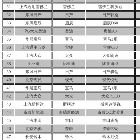
31
上汽通用雪佛兰
雪佛兰
雪佛兰科沃兹
32
东风日产
日产
日产轩逸
33
东风启辰
启辰
启辰D60
34
一汽-大众奥迪
奥迪
奥迪A3
35
华晨宝马
宝马
宝马3系
36
上汽通用五菱
宝骏
宝骏630
37
上汽大众
大众
大众朗逸
38
比亚迪
比亚迪
比亚迪e3
39
东风日产
日产
日产骐达
40
北京现代
现代
现代悦动
41
华晨宝马
宝马
宝马1系
42
上汽大众
大众
大众POLO
43
上汽斯柯达
斯柯达
斯柯达明锐
44
奇瑞新能源
奇瑞新能源
奇瑞QQ冰淇淋
45
广汽丰田
丰田
丰田凌尚
46
北京奔驰
奔驰
奔驰E级
47
长安铃木
铃木
铃木启悦