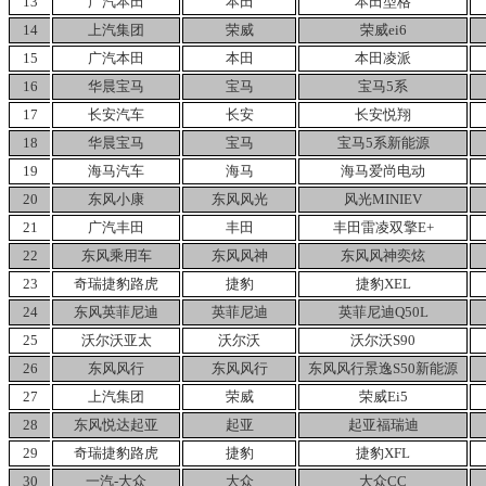
13
广汽本田
本田
本田型格
14
上汽集团
荣威
荣威ei6
15
广汽本田
本田
本田凌派
16
华晨宝马
宝马
宝马5系
17
长安汽车
长安
长安悦翔
18
华晨宝马
宝马
宝马5系新能源
19
海马汽车
海马
海马爱尚电动
20
东风小康
东风风光
风光MINIEV
21
广汽丰田
丰田
丰田雷凌双擎E+
22
东风乘用车
东风风神
东风风神奕炫
23
奇瑞捷豹路虎
捷豹
捷豹XEL
24
东风英菲尼迪
英菲尼迪
英菲尼迪Q50L
25
沃尔沃亚太
沃尔沃
沃尔沃S90
26
东风风行
东风风行
东风风行景逸S50新能源
27
上汽集团
荣威
荣威Ei5
28
东风悦达起亚
起亚
起亚福瑞迪
29
奇瑞捷豹路虎
捷豹
捷豹XFL
30
一汽-大众
大众
大众CC