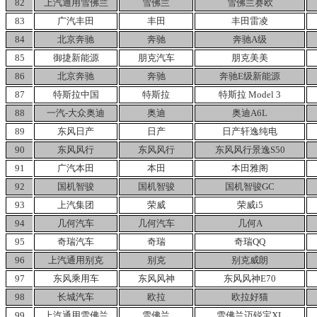
82
上汽通用雪佛兰
雪佛兰
雪佛兰赛欧
83
广汽丰田
丰田
丰田雷凌
84
北京奔驰
奔驰
奔驰A级
85
御捷新能源
朋克汽车
朋克美美
86
北京奔驰
奔驰
奔驰E级新能源
87
特斯拉中国
特斯拉
特斯拉
Model
3
88
一汽-大众奥迪
奥迪
奥迪A6L
89
东风日产
日产
日产轩逸纯电
90
东风风行
东风风行
东风风行景逸S50
91
广汽本田
本田
本田雅阁
92
国机智骏
国机智骏
国机智骏GC
93
上汽集团
荣威
荣威i5
94
几何汽车
几何汽车
几何A
95
奇瑞汽车
奇瑞
奇瑞QQ
96
上汽通用别克
别克
别克威朗
97
东风乘用车
东风风神
东风风神E70
98
长城汽车
欧拉
欧拉好猫
99
上汽通用雪佛兰
雪佛兰
雪佛兰迈锐宝XL