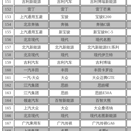
151
吉利新能源
吉利汽车
吉利博瑞新能源
152
雷丁
雷丁
雷丁芒果
153
上汽通用五菱
宝骏
宝骏E200
154
北京奔驰
奔驰
奔驰C级
155
上汽通用五菱
新宝骏
新宝骏RC-5
156
北京现代
现代
现代名图
157
北汽新能源
北汽新能源
北汽新能源EU系列
158
北京现代
现代
现代伊兰特
159
吉利汽车
吉利汽车
吉利博瑞
160
一汽丰田
丰田
丰田卡罗拉
161
一汽-大众
大众
大众迈腾GTE
162
江汽集团
思皓
思皓曜
163
江汽集团
思皓
思皓E50A
164
领途汽车
百智新能源
百智大熊
165
上汽大众
大众
大众桑塔纳
166
北京现代
现代
现代名图新能源
167
广汽乘用车
广汽传祺
广汽传祺GA6
168
上汽集团
名爵
名爵6