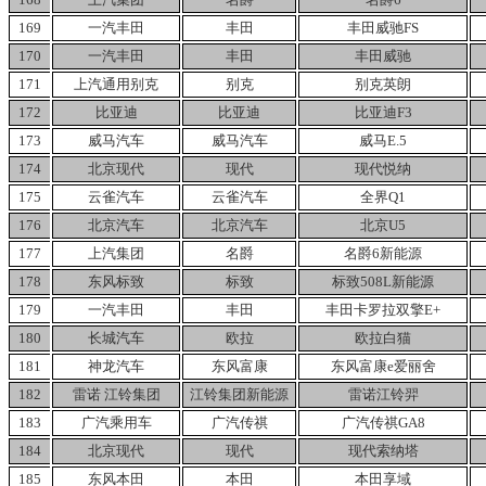
169
一汽丰田
丰田
丰田威驰FS
170
一汽丰田
丰田
丰田威驰
171
上汽通用别克
别克
别克英朗
172
比亚迪
比亚迪
比亚迪F3
173
威马汽车
威马汽车
威马E.5
174
北京现代
现代
现代悦纳
175
云雀汽车
云雀汽车
全界Q1
176
北京汽车
北京汽车
北京U5
177
上汽集团
名爵
名爵6新能源
178
东风标致
标致
标致508L新能源
179
一汽丰田
丰田
丰田卡罗拉双擎E+
180
长城汽车
欧拉
欧拉白猫
181
神龙汽车
东风富康
东风富康e爱丽舍
182
雷诺
江铃集团
江铃集团新能源
雷诺江铃羿
183
广汽乘用车
广汽传祺
广汽传祺GA8
184
北京现代
现代
现代索纳塔
185
东风本田
本田
本田享域