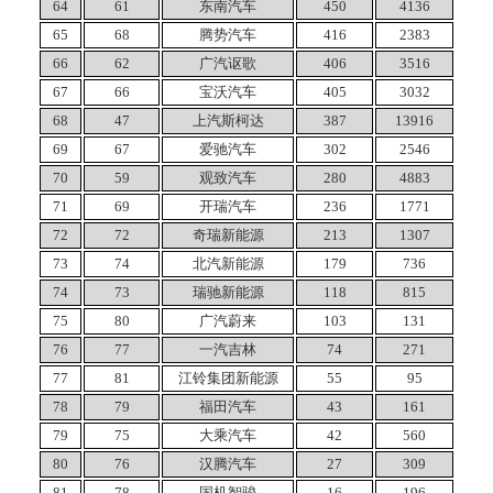
64
61
东南汽车
450
4136
65
68
腾势汽车
416
2383
66
62
广汽讴歌
406
3516
67
66
宝沃汽车
405
3032
68
47
上汽斯柯达
387
13916
69
67
爱驰汽车
302
2546
70
59
观致汽车
280
4883
71
69
开瑞汽车
236
1771
72
72
奇瑞新能源
213
1307
73
74
北汽新能源
179
736
74
73
瑞驰新能源
118
815
75
80
广汽蔚来
103
131
76
77
一汽吉林
74
271
77
81
江铃集团新能源
55
95
78
79
福田汽车
43
161
79
75
大乘汽车
42
560
80
76
汉腾汽车
27
309
81
78
国机智骏
16
196