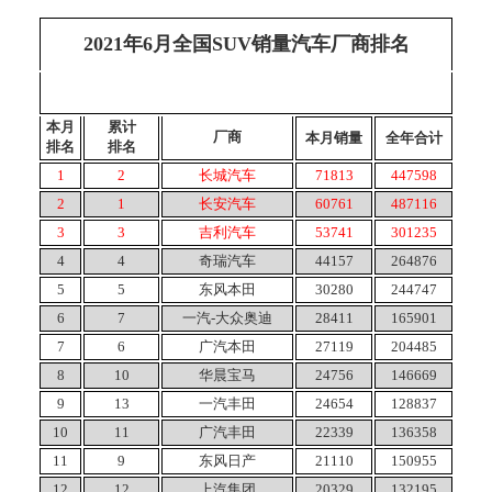
2021年6月全国SUV销量汽车厂商排名
本月
累计
厂商
本月销量
全年合计
排名
排名
1
2
长城汽车
71813
447598
2
1
长安汽车
60761
487116
3
3
吉利汽车
53741
301235
4
4
奇瑞汽车
44157
264876
5
5
东风本田
30280
244747
6
7
一汽-大众奥迪
28411
165901
7
6
广汽本田
27119
204485
8
10
华晨宝马
24756
146669
9
13
一汽丰田
24654
128837
10
11
广汽丰田
22339
136358
11
9
东风日产
21110
150955
12
12
上汽集团
20329
132195