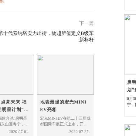
除。
下一篇
第十代索纳塔实力出街，物超所值定义B级车
新标杆
启明
划”
6月
·点亮未来 福
地表最强的宏光MINI
宁，
启明星计划”走
EV亮相
县南
赠仪
，福建奔驰"启明星
宏光MINI EV在第二十三届成
宁县
闽东山区寿宁，携
都国际车展正式上市，开启
党委
善总会和寿宁慈
人民出行“小时代”。新车共
2020-07-01
2020-07-25
情的
宁县南阳中心小
推出轻松款、自在款、悦享