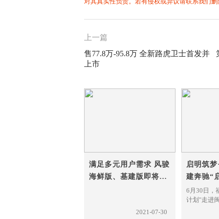
对其真实性负责。若有侵权或异议请联系我们删
上一篇
售77.8万-95.8万 全新路虎卫士首发并
上市
满足多元用户需求 风骏
启明筑梦
海鲜版、基建版即将上
建奔驰“
市
进寿宁
6月30日
计划"走进
手福建省慈
2021-07-30
善总会在寿