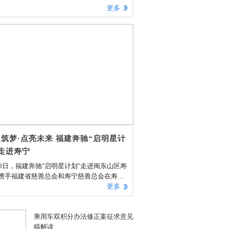
更多
筑梦·点亮未来 福建奔驰“启明星计
走进寿宁
30日，福建奔驰"启明星计划"走进闽东山区寿
携手福建省慈善总会和寿宁慈善总会在寿宁
阳中心小学举办"启明筑梦·点亮未来"图书捐
更多
式。寿宁县委副书记、组织部长雷春雄和寿
人民政府党组成员、副县长颜伟对福建奔驰
乘用车双积分办法修正案征求意见
书记、执行副总裁符磊一行的到访给予了热
稿解读
接