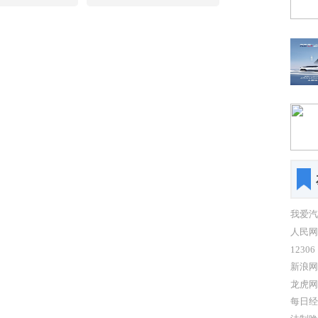
明筑梦·点亮未
款三个版本，官方指导价分
赠仪式。寿宁县委
别为2.88万元、3.28万元和
织部长雷春雄和
3.88万元。不过，这台作为
政府党组成员、
地表最强版本的宏光MINI
对福建奔驰党委
EV，可完全不一样。
副总裁符磊一行
了热情的接
我爱汽
人民网
12306
新浪网
龙虎网
每日经