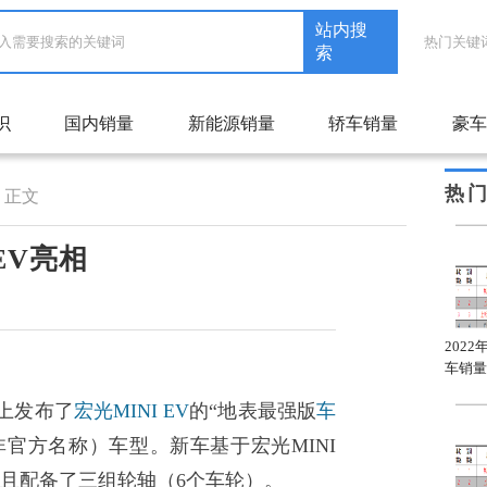
站内搜
热门关键
索
识
国内销量
新能源销量
轿车销量
豪车
热
正文
EV亮相
2022年1月自主品牌轿车
2022年1月合资品牌轿车
202
A级车销量排名
C级车销量排名
车销量
上发布了
宏光MINI EV
的“地表最强版
车
（非官方名称）车型。新车基于宏光MINI
，且配备了三组轮轴（6个车轮）。