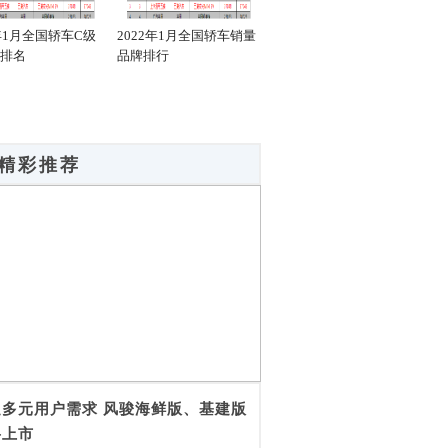
2年1月全国轿车C级
2022年1月全国轿车销量
2022年1月全国新能源轿
20
排名
品牌排行
车销量C级排名
车销
精彩推荐
足多元用户需求 风骏海鲜版、基建版
将上市