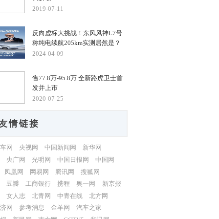
2019-07-11
反向虚标大挑战！东风风神L7号
称纯电续航205km实测居然是？
2024-04-09
售77.8万-95.8万 全新路虎卫士首
发并上市
2020-07-25
友情链接
车网
央视网
中国新闻网
新华网
央广网
光明网
中国日报网
中国网
凤凰网
网易网
腾讯网
搜狐网
豆瓣
工商银行
携程
奥一网
新京报
女人志
北青网
中青在线
北方网
济网
参考消息
金羊网
汽车之家