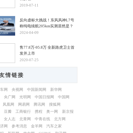
2019-07-11
反向虚标大挑战！东风风神L7号
称纯电续航205km实测居然是？
2024-04-09
售77.8万-95.8万 全新路虎卫士首
发并上市
2020-07-25
友情链接
车网
央视网
中国新闻网
新华网
央广网
光明网
中国日报网
中国网
凤凰网
网易网
腾讯网
搜狐网
豆瓣
工商银行
携程
奥一网
新京报
女人志
北青网
中青在线
北方网
济网
参考消息
金羊网
汽车之家