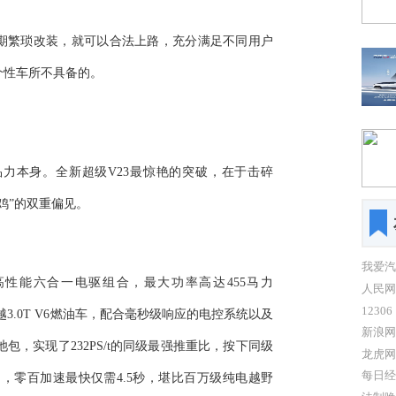
期繁琐改装，就可以合法上路，充分满足不同用户
个性车所不具备的。
力本身。全新超级V23最惊艳的突破，在于击碎
鸡”的双重偏见。
我爱汽
高性能六合一电驱组合，最大功率高达455马力
人民网
12306
超越3.0T V6燃油车，配合毫秒级响应的电控系统以及
新浪网
电池包，实现了232PS/t的同级最强推重比，按下同级
龙虎网
每日经
力，零百加速最快仅需4.5秒，堪比百万级纯电越野