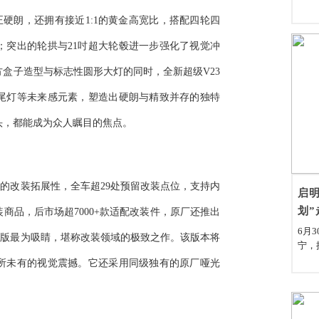
正硬朗，还拥有接近1:1的黄金高宽比，搭配四轮四
；突出的轮拱与21吋超大轮毂进一步强化了视觉冲
盒子造型与标志性圆形大灯的同时，全新超级V23
尾灯等未来感元素，塑造出硬朗与精致并存的独特
头，都能成为众人瞩目的焦点。
强的改装拓展性，全车超29处预留改装点位，支持内
启明
划”
商品，后市场超7000+款适配改装件，原厂还推出
6月
赛博版最为吸睛，堪称改装领域的极致之作。该版本将
宁，
县南
所未有的视觉震撼。它还采用同级独有的原厂哑光
赠仪
宁县
。
党委
情的