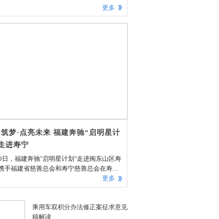
更多
筑梦·点亮未来 福建奔驰“启明星计
走进寿宁
30日，福建奔驰"启明星计划"走进闽东山区寿
携手福建省慈善总会和寿宁慈善总会在寿宁
阳中心小学举办"启明筑梦·点亮未来"图书捐
更多
式。寿宁县委副书记、组织部长雷春雄和寿
人民政府党组成员、副县长颜伟对福建奔驰
乘用车双积分办法修正案征求意见
书记、执行副总裁符磊一行的到访给予了热
稿解读
接