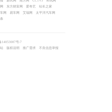
报
新民网
南方网
CCTV5
和讯网
网
东方财富网
爱奇艺
站长之家
车网
易车网
艾瑞网
太平洋汽车网
条
备14053087号-7
站
版权说明
推广需求
不良信息举报