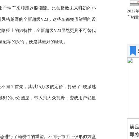
出个性车来顺应这股潮流。比如极致未来科幻的小
2022年1月全国轿车销量
2022年1月全国轿车销量
202
同比增幅排名
汽车厂商排名
车销量
创风格越野的全新超级V23，这些车都凭借鲜明的设
路径上的独特性，全新超级V23显然更具不可替代
销量冠军的头衔，便是其最好的证明。
众不同？首先，其以15万级的定价，打破了“硬派越
核越野的小众圈层，带入到大众视野，变成用户彰显
满
即
形态进行了颠覆性的重塑。不同于市面上仅形似方盒