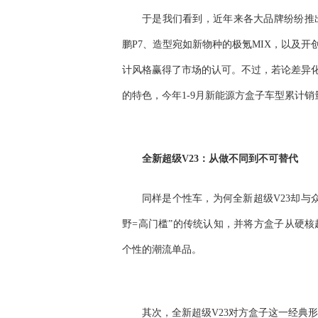
于是我们看到，近年来各大品牌纷纷推
鹏P7、造型宛如新物种的极氪MIX，以及开
计风格赢得了市场的认可。不过，若论差异化
的特色，今年1-9月新能源方盒子车型累计
全新超级V23：从做不同到不可替代
同样是个性车，为何全新超级V23却与
野=高门槛”的传统认知，并将方盒子从硬
个性的潮流单品。
其次，全新超级V23对方盒子这一经典