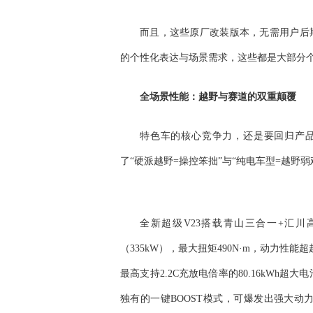
而且，这些原厂改装版本，无需用户后
的个性化表达与场景需求，这些都是大部分
全场景性能：越野与赛道的双重颠覆
特色车的核心竞争力，还是要回归产品
了“硬派越野=操控笨拙”与“纯电车型=越野弱
全新超级V23搭载青山三合一+汇川
（335kW），最大扭矩490N·m，动力性能
最高支持2.2C充放电倍率的80.16kWh超大
独有的一键BOOST模式，可爆发出强大动