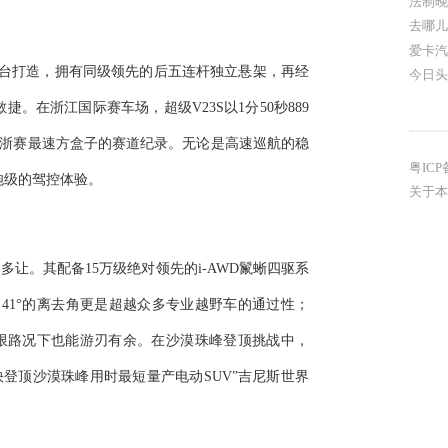
法制晚
去哪儿
爱卡汽
雨燕平台打造，拥有同级领先的后五连杆独立悬架，再经
今日头
。在浙江国际赛车场，超级V23S以1分50秒889
创造了浙赛最速方盒子的赛道纪录。无论是高速巡航的稳
粤ICP
炮级的驾控体验。
关于本
多让。其配备15万级绝对领先的i-AWD鬣蜥四驱系
、41°的离去角更是超越众多专业越野车的通过性；
在极限路况下也能游刃有余。在沙漠珠峰登顶挑战中，
最快登顶沙漠珠峰用时最短量产电动SUV”吉尼斯世界