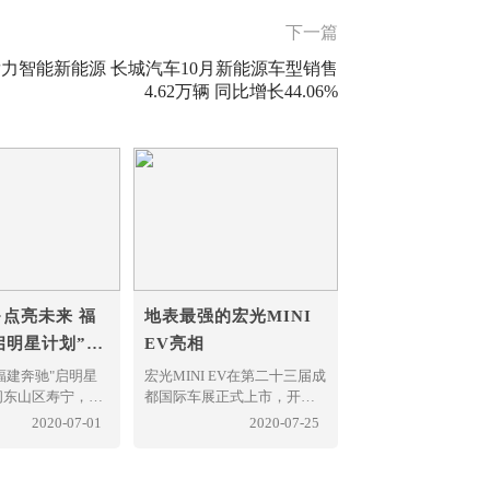
下一篇
力智能新能源 长城汽车10月新能源车型销售
4.62万辆 同比增长44.06%
·点亮未来 福
地表最强的宏光MINI
启明星计划”走
EV亮相
，福建奔驰"启明星
宏光MINI EV在第二十三届成
闽东山区寿宁，携
都国际车展正式上市，开启
善总会和寿宁慈
人民出行“小时代”。新车共
2020-07-01
2020-07-25
宁县南阳中心小
推出轻松款、自在款、悦享
明筑梦·点亮未
款三个版本，官方指导价分
赠仪式。寿宁县委
别为2.88万元、3.28万元和