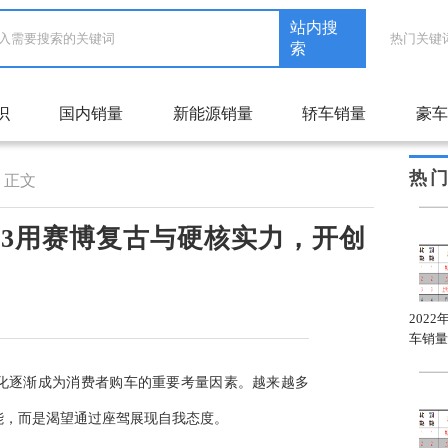
站内搜
热门关键
索
识
国内销量
新能源销量
轿车销量
豪车
热
正文
23用赛博复古与硬核实力，开创
2022年1月自主品牌轿车
2022年1月合资品牌轿车
202
A级车销量排名
C级车销量排名
车销量
化逐渐成为消费者购车的重要考量因素。越来越多
能，而是渴望通过座驾展现自我态度。