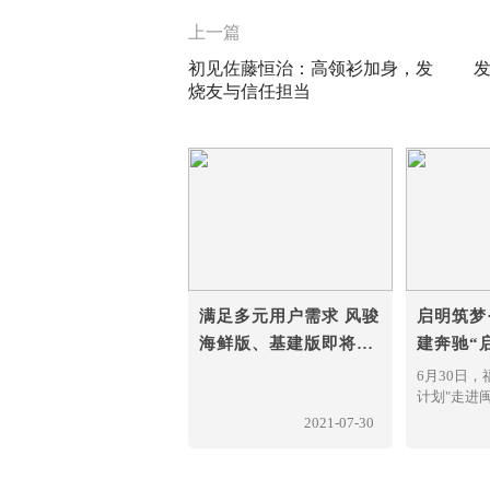
上一篇
初见佐藤恒治：高领衫加身，发
发
烧友与信任担当
满足多元用户需求 风骏
启明筑梦
海鲜版、基建版即将上
建奔驰“
市
进寿宁
6月30日
计划"走进
手福建省慈
2021-07-30
善总会在寿
学举办"启
来"图书捐