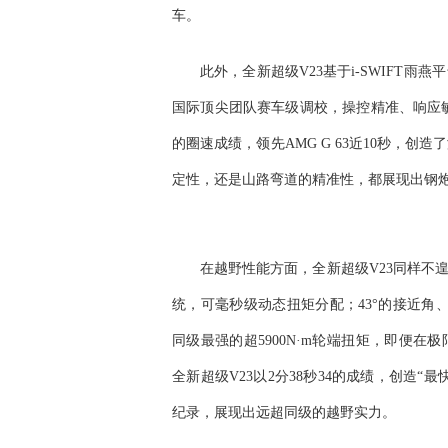
车。
此外，全新超级V23基于i-SWIFT
国际顶尖团队赛车级调校，操控精准、响应敏捷
的圈速成绩，领先AMG G 63近10秒，
定性，还是山路弯道的精准性，都展现出钢
在越野性能方面，全新超级V23同样不遑
统，可毫秒级动态扭矩分配；43°的接近角
同级最强的超5900N·m轮端扭矩，即便
全新超级V23以2分38秒34的成绩，创造“
纪录，展现出远超同级的越野实力。