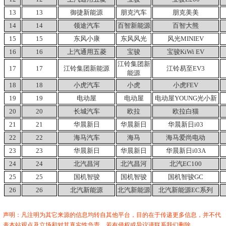
13
13
御捷新能源
朋克汽车
朋克美美
14
14
领途汽车
百智新能源
百智大熊
15
15
东风小康
东风风光
风光MINIEV
16
16
上汽通用五菱
宝骏
宝骏KiWi
EV
江铃集团新
17
17
江铃集团新能源
江铃易至EV3
能源
18
18
小虎汽车
小虎
小虎FEV
19
19
电动屋
电动屋
电动屋YOUNG光小新
20
20
长城汽车
欧拉
欧拉白猫
21
21
华晨新日
华晨新日
华晨新日i03
22
22
海马汽车
海马
海马爱尚电动
23
23
华晨新日
华晨新日
华晨新日i03A
24
24
北汽昌河
北汽昌河
北汽EC100
25
25
国机智骏
国机智骏
国机智骏GC
26
26
北汽新能源
北汽新能源
北汽新能源EC系列
声明：凡注明为其它来源的信息均转自其他平台，目的在于传递更多信息，并不代
表本站观点及立场和对其真实性负责。若有侵权或异议请联系我们删除。