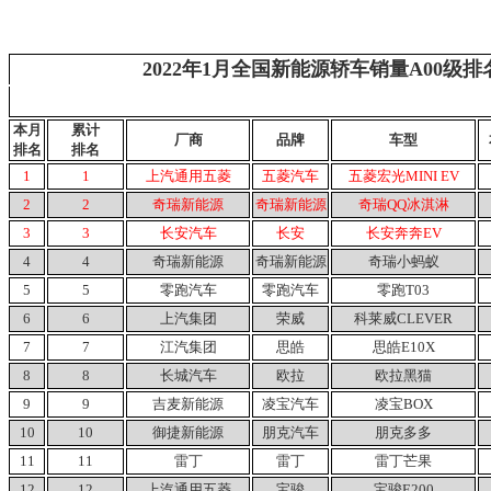
2022年1月全国新能源轿车销量A00级排
本月
累计
厂商
品牌
车型
排名
排名
1
1
上汽通用五菱
五菱汽车
五菱宏光MINI
EV
2
2
奇瑞新能源
奇瑞新能源
奇瑞QQ冰淇淋
3
3
长安汽车
长安
长安奔奔EV
4
4
奇瑞新能源
奇瑞新能源
奇瑞小蚂蚁
5
5
零跑汽车
零跑汽车
零跑T03
6
6
上汽集团
荣威
科莱威CLEVER
7
7
江汽集团
思皓
思皓E10X
8
8
长城汽车
欧拉
欧拉黑猫
9
9
吉麦新能源
凌宝汽车
凌宝BOX
10
10
御捷新能源
朋克汽车
朋克多多
11
11
雷丁
雷丁
雷丁芒果
12
12
上汽通用五菱
宝骏
宝骏E200