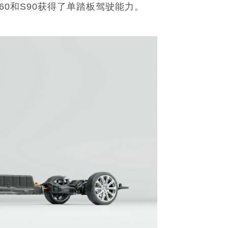
60和S90获得了单踏板驾驶能力。