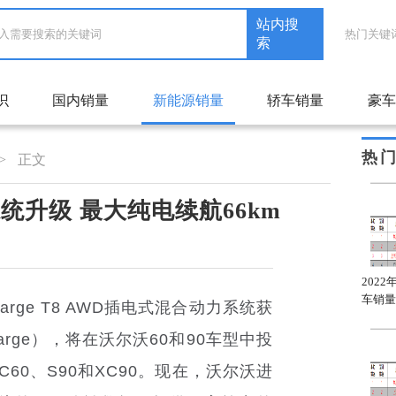
站内搜
热门关键
索
识
国内销量
新能源销量
轿车销量
豪车
热
>
正文
系统升级 最大纯电续航66km
2022年1月自主品牌轿车
2022年1月合资品牌轿车
202
A级车销量排名
C级车销量排名
车销量
ge T8 AWD插电式混合动力系统获
arge），将在沃尔沃60和90车型中投
C60、S90和XC90。现在，沃尔沃进