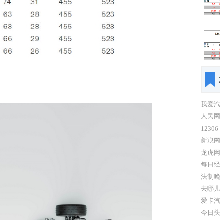
我爱汽
人民网
12306
新浪网
龙虎网
每日经
法制晚
去哪儿
爱卡汽
今日头