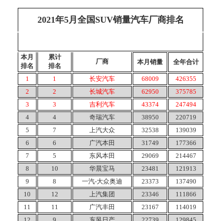
2021年5月全国SUV销量汽车厂商排名
本月
累计
厂商
本月销量
全年合计
排名
排名
1
1
长安汽车
68009
426355
2
2
长城汽车
62950
375785
3
3
吉利汽车
43374
247494
4
4
奇瑞汽车
38950
220719
5
7
上汽大众
32538
139039
6
6
广汽本田
31749
177366
7
5
东风本田
29069
214467
8
10
华晨宝马
23481
121913
9
8
一汽-大众奥迪
23373
137490
10
12
上汽集团
23346
111866
11
11
广汽丰田
23167
114019
12
9
东风日产
22739
129845