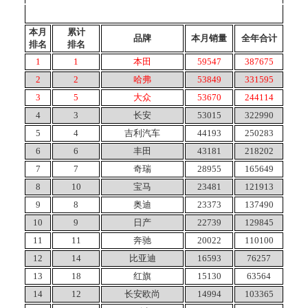
本月
累计
品牌
本月销量
全年合计
排名
排名
1
1
本田
59547
387675
2
2
哈弗
53849
331595
3
5
大众
53670
244114
4
3
长安
53015
322990
5
4
吉利汽车
44193
250283
6
6
丰田
43181
218202
7
7
奇瑞
28955
165649
8
10
宝马
23481
121913
9
8
奥迪
23373
137490
10
9
日产
22739
129845
11
11
奔驰
20022
110100
12
14
比亚迪
16593
76257
13
18
红旗
15130
63564
14
12
长安欧尚
14994
103365