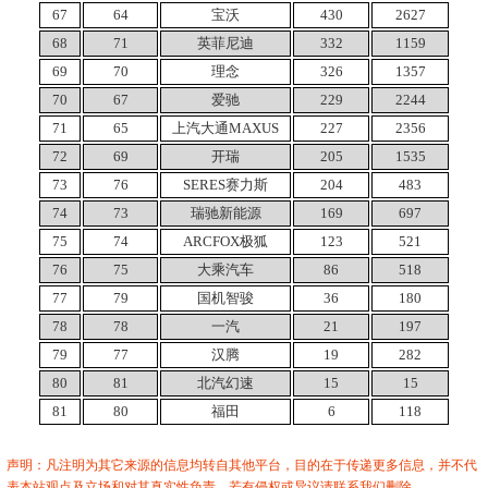
67
64
宝沃
430
2627
68
71
英菲尼迪
332
1159
69
70
理念
326
1357
70
67
爱驰
229
2244
71
65
上汽大通MAXUS
227
2356
72
69
开瑞
205
1535
73
76
SERES赛力斯
204
483
74
73
瑞驰新能源
169
697
75
74
ARCFOX极狐
123
521
76
75
大乘汽车
86
518
77
79
国机智骏
36
180
78
78
一汽
21
197
79
77
汉腾
19
282
80
81
北汽幻速
15
15
81
80
福田
6
118
声明：凡注明为其它来源的信息均转自其他平台，目的在于传递更多信息，并不代
表本站观点及立场和对其真实性负责。若有侵权或异议请联系我们删除。