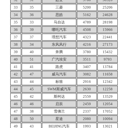
33
35
三菱
5200
25206
34
36
思皓
5162
24628
35
33
马自达
4789
28198
36
39
哪吒汽车
4508
15966
37
37
理想汽车
4323
22441
38
34
东风风行
4216
27173
39
40
奔腾
3780
15432
40
51
广汽埃安
3511
9793
41
41
路虎
3407
13784
42
47
威马汽车
3082
11658
43
44
标致
2916
12342
44
45
SWM斯威汽车
2630
12258
45
42
斯柯达
2559
13529
46
46
启辰
2459
12054
47
38
雪佛兰
2337
17052
48
50
星途
2080
10094
49
43
BEIJING汽车
1993
13021